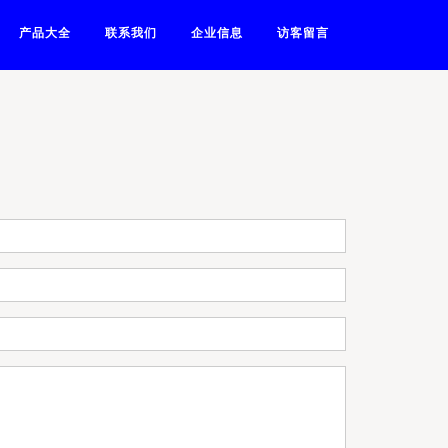
产品大全
联系我们
企业信息
访客留言