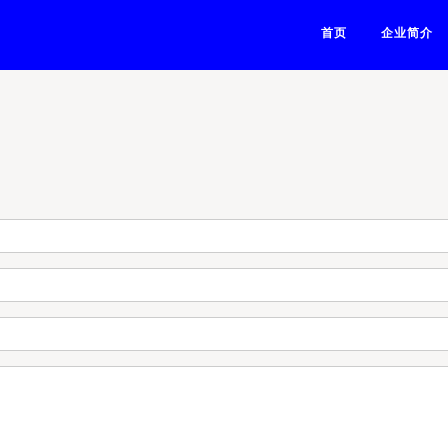
首页
企业简介