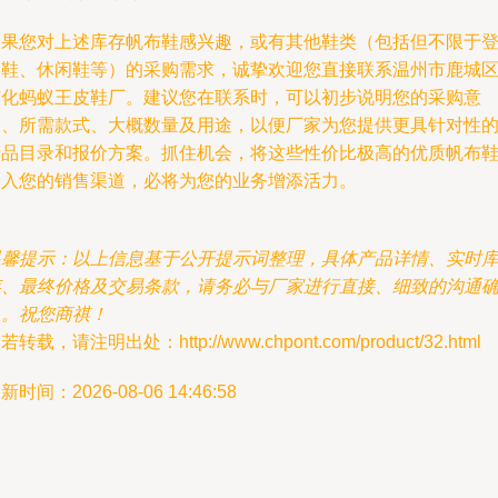
如果您对上述库存帆布鞋感兴趣，或有其他鞋类（包括但不限于
山鞋、休闲鞋等）的采购需求，诚挚欢迎您直接联系温州市鹿城
广化蚂蚁王皮鞋厂。建议您在联系时，可以初步说明您的采购意
向、所需款式、大概数量及用途，以便厂家为您提供更具针对性
产品目录和报价方案。抓住机会，将这些性价比极高的优质帆布
引入您的销售渠道，必将为您的业务增添活力。
温馨提示：以上信息基于公开提示词整理，具体产品详情、实时
存、最终价格及交易条款，请务必与厂家进行直接、细致的沟通
认。祝您商祺！
若转载，请注明出处：http://www.chpont.com/product/32.html
新时间：2026-08-06 14:46:58