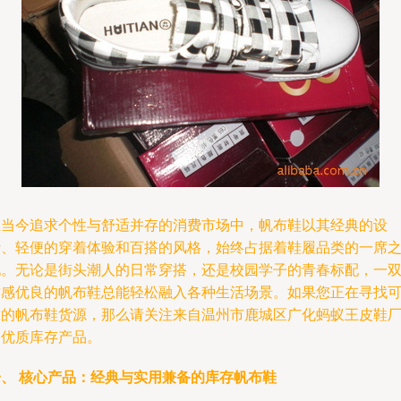
在当今追求个性与舒适并存的消费市场中，帆布鞋以其经典的设
计、轻便的穿着体验和百搭的风格，始终占据着鞋履品类的一席
地。无论是街头潮人的日常穿搭，还是校园学子的青春标配，一
质感优良的帆布鞋总能轻松融入各种生活场景。如果您正在寻找
靠的帆布鞋货源，那么请关注来自温州市鹿城区广化蚂蚁王皮鞋
的优质库存产品。
一、 核心产品：经典与实用兼备的库存帆布鞋