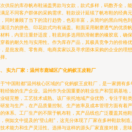
本次供应的库存帆布鞋涵盖男款与女款，款式多样，码数齐全，
够满足不同客户群体的采购需求。鞋款设计延续了帆布鞋的经典
素，同时兼顾了当下的流行趋势，色彩丰富，从简约的黑白纯色
充满活力的拼色、印花款式均有涵盖。鞋面采用耐磨透气的优质
布材料，内里注重舒适度，鞋底则多选用防滑耐磨的橡胶底，确
了穿着的耐久性与实用性。作为库存产品，其极具竞争力的价格
势，是批发商、零售商、电商卖家以及寻求团体采购的企业的理
选择。
二、 实力厂家：温州市鹿城区广化蚂蚁王皮鞋厂
位于“中国鞋都”温州核心区域的广化蚂蚁王皮鞋厂，是一家拥有多
制鞋经验的生产企业。温州作为全国重要的鞋业生产和贸易基地
产业链完整，工艺技术成熟。该厂依托地域产业优势，专注于鞋
的研发与生产，在产品质量控制、生产效率及成本管理方面有着
格的体系。工厂生产的不限于帆布鞋，其产品线也广泛覆盖其他
类，例如文中提及的“登山鞋”，这充分体现了厂家在多种鞋款制造
的技术能力和生产灵活性。选择与这样的源头厂家直接对接，意