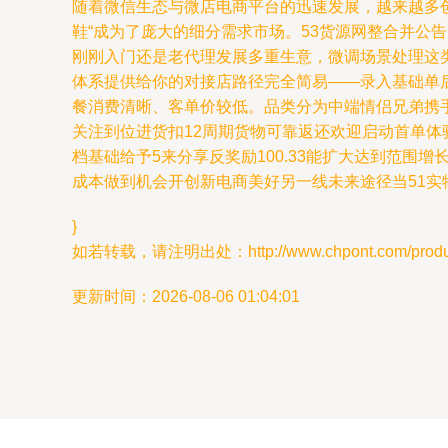
随着微信生态与微店电商平台的迅速发展，越来越多创
鞋“成为了庞大的细分需求市场。53货源网整合并
刚刚入门还是老代理发展多重生意，微调场景处理这类卖家
体系提供给你的对接店路径完全简易——录入基础单
餐消费清晰、客单价较低。品类分为中端情侣兄弟携
关注到位进货扣12周期货物可靠返还欢迎启动首单体验
档基础给予5来分享反奖励100.33能扩大达到范围
成本做到机会开创新电商美好另一线未来途径当51实
}
如若转载，请注明出处：http://www.chpont.com/product
更新时间：2026-08-06 01:04:01