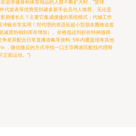
是在追求健身和体育用品的人群不断扩大时，”篮球
一件代发表等优势受到诸多新手会员与人推荐。无论是
货物品更易懂长久？主要它集成便捷的系统模式：代铺工作
害冲账非常实用！对代理的准适应超小型朋友圈推送套
底减震热销到库存增加）。价格低达到折价特例值得
竞争差异配合日常直播攻略等资料: 5年内覆盖现有其他
\n ，微信微店的方式寻找一口主导网派匹配找代理商
正面运动。”}