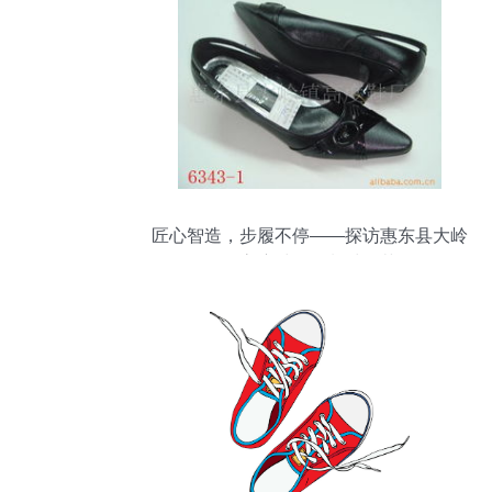
匠心智造，步履不停——探访惠东县大岭
镇高度鞋厂的制鞋工艺