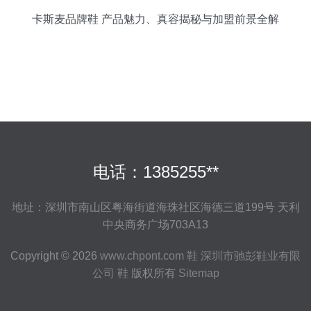
卡斯麦品牌鞋 产品魅力、真容揭秘与加盟前景全解
析
电话：1385255**
地址：深圳市南山区粤海街道海珠社区海德三道199号 天利
中央商务广场703A13
Copyright © 2026
www.chpont.com
鞋
深圳市驰彭鞋业有限
公司
鞋
版权所有
Sitemap