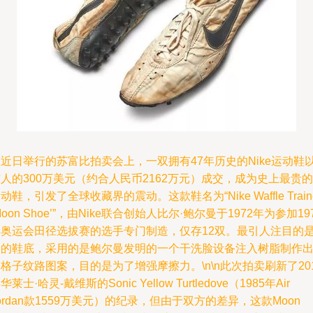
近日举行的苏富比拍卖会上，一双拥有47年历史的Nike运动鞋
人的300万美元（约合人民币2162万元）成交，成为史上最贵的
动鞋，引发了全球收藏界的震动。这款鞋名为“Nike Waffle Train
Moon Shoe’”，由Nike联合创始人比尔·鲍尔曼于1972年为参加19
年奥运会田径选拔赛的选手专门制造，仅存12双。最引人注目的
它的鞋底，采用的是鲍尔曼发明的一个干洗脸设备注入树脂制作
格子纹路图案，目的是为了增强摩擦力。\n\n此次拍卖刷新了20
华莱士·哈灵-戴维斯的Sonic Yellow Turtledove（1985年Air
ordan款1559万美元）的纪录，但由于双方的差异，这款Moon