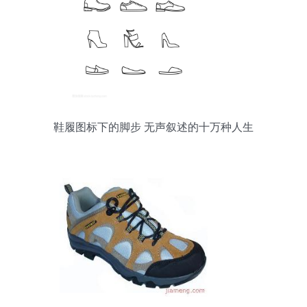
鞋履图标下的脚步 无声叙述的十万种人生