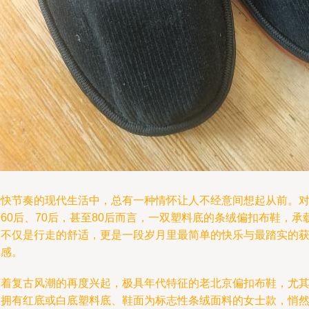
在快节奏的现代生活中，总有一种情怀让人不经意间想起从前。
60后、70后，甚至80后而言，一双塑料底的条绒偏扣布鞋，承
的不仅是行走的舒适，更是一段岁月里最简单的快乐与最踏实的
得感。
随着复古风潮的再度兴起，极具年代特征的老北京偏扣布鞋，尤
是拥有红底或白底塑料底、鞋面为标志性条绒面料的女士款，悄