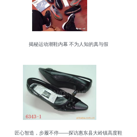
揭秘运动潮鞋内幕 不为人知的真与假
匠心智造，步履不停——探访惠东县大岭镇高度鞋