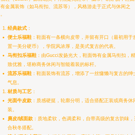
常有金属装饰（如马衔扣、流苏等），风格游走于正式与休闲之
间。
经典款式
：
便士乐福鞋
：鞋面有一条横向皮带，并留有开口（最初用于
置一美分硬币），学院风浓厚，是美式复古的代表。
马衔扣乐福鞋
：由Gucci发扬光大，鞋面饰有金属马衔扣，
致优雅，堪称商务休闲与智能着装的标杆。
流苏乐福鞋
：鞋面装饰有流苏，增添了一丝慵懒与复古的绅
气息。
材质与工艺
：
光面牛皮款
：质感硬挺，轮廓分明，适合搭配正装或商务休
装。
麂皮/绒面款
：质地柔软，色调柔和，自带高级的复古韵味，
合秋冬搭配。