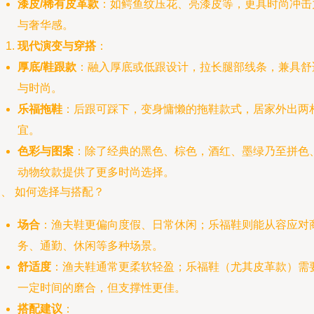
漆皮/稀有皮革款
：如鳄鱼纹压花、亮漆皮等，更具时尚冲击
与奢华感。
现代演变与穿搭
：
厚底/鞋跟款
：融入厚底或低跟设计，拉长腿部线条，兼具舒
与时尚。
乐福拖鞋
：后跟可踩下，变身慵懒的拖鞋款式，居家外出两
宜。
色彩与图案
：除了经典的黑色、棕色，酒红、墨绿乃至拼色
动物纹款提供了更多时尚选择。
、 如何选择与搭配？
场合
：渔夫鞋更偏向度假、日常休闲；乐福鞋则能从容应对
务、通勤、休闲等多种场景。
舒适度
：渔夫鞋通常更柔软轻盈；乐福鞋（尤其皮革款）需
一定时间的磨合，但支撑性更佳。
搭配建议
：