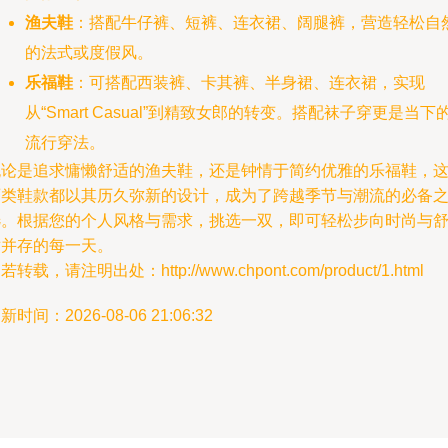
渔夫鞋
：搭配牛仔裤、短裤、连衣裙、阔腿裤，营造轻松自
的法式或度假风。
乐福鞋
：可搭配西装裤、卡其裤、半身裙、连衣裙，实现
从“Smart Casual”到精致女郎的转变。搭配袜子穿更是当下
流行穿法。
无论是追求慵懒舒适的渔夫鞋，还是钟情于简约优雅的乐福鞋，
两类鞋款都以其历久弥新的设计，成为了跨越季节与潮流的必备
选。根据您的个人风格与需求，挑选一双，即可轻松步向时尚与
适并存的每一天。
若转载，请注明出处：http://www.chpont.com/product/1.html
新时间：2026-08-06 21:06:32