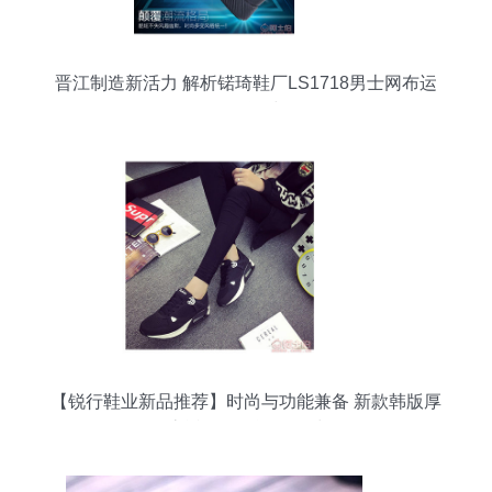
晋江制造新活力 解析锘琦鞋厂LS1718男士网布运
动休闲鞋
【锐行鞋业新品推荐】时尚与功能兼备 新款韩版厚
底透气网面运动女鞋