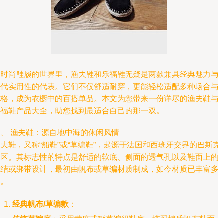
在时尚鞋履的世界里，渔夫鞋和乐福鞋无疑是两款兼具经典魅力
现代实用性的代表。它们不仅舒适耐穿，更能轻松适配多种场合
风格，成为衣橱中的百搭单品。本文为您带来一份详尽的渔夫鞋
乐福鞋产品大全，助您找到最适合自己的那一双。
一、 渔夫鞋：源自地中海的休闲风情
夫鞋，又称“船鞋”或“草编鞋”，起源于法国和西班牙交界的巴斯
地区。其标志性的特点是舒适的软底、侧面的透气孔以及鞋面上
绳结或绑带设计，最初由帆布或草编材质制成，如今材质已丰富
样。
经典帆布/草编款
：