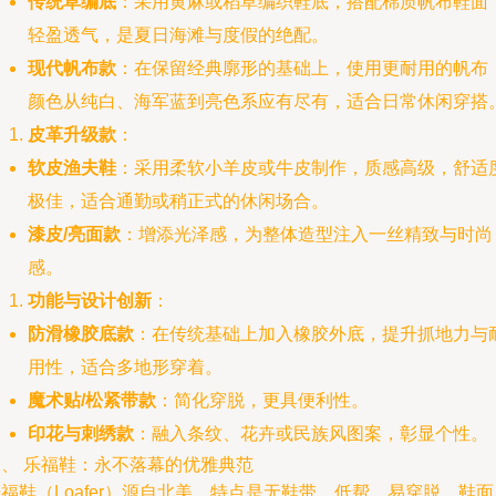
传统草编底
：采用黄麻或稻草编织鞋底，搭配棉质帆布鞋面
轻盈透气，是夏日海滩与度假的绝配。
现代帆布款
：在保留经典廓形的基础上，使用更耐用的帆布
颜色从纯白、海军蓝到亮色系应有尽有，适合日常休闲穿搭
皮革升级款
：
软皮渔夫鞋
：采用柔软小羊皮或牛皮制作，质感高级，舒适
极佳，适合通勤或稍正式的休闲场合。
漆皮/亮面款
：增添光泽感，为整体造型注入一丝精致与时尚
感。
功能与设计创新
：
防滑橡胶底款
：在传统基础上加入橡胶外底，提升抓地力与
用性，适合多地形穿着。
魔术贴/松紧带款
：简化穿脱，更具便利性。
印花与刺绣款
：融入条纹、花卉或民族风图案，彰显个性。
二、 乐福鞋：永不落幕的优雅典范
福鞋（Loafer）源自北美，特点是无鞋带、低帮、易穿脱，鞋面