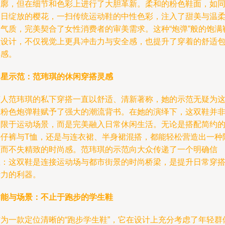
轮廓，但在细节和色彩上进行了大胆革新。柔和的粉色鞋面，如
春日绽放的樱花，一扫传统运动鞋的中性色彩，注入了甜美与温
的气质，完美契合了女性消费者的审美需求。这种“炮弹”般的饱满
型设计，不仅视觉上更具冲击力与安全感，也提升了穿着的舒适
裹感。
明星示范：范玮琪的休闲穿搭灵感
艺人范玮琪的私下穿搭一直以舒适、清新著称，她的示范无疑为
双粉色炮弹鞋赋予了强大的潮流背书。在她的演绎下，这双鞋并
局限于运动场景，而是完美融入日常休闲生活。无论是搭配简约
牛仔裤与T恤，还是与连衣裙、半身裙混搭，都能轻松营造出一种
性而不失精致的时尚感。范玮琪的示范向大众传递了一个明确信
息：这双鞋是连接运动场与都市街景的时尚桥梁，是提升日常穿
活力的利器。
功能与场景：不止于跑步的学生鞋
作为一款定位清晰的“跑步学生鞋”，它在设计上充分考虑了年轻群