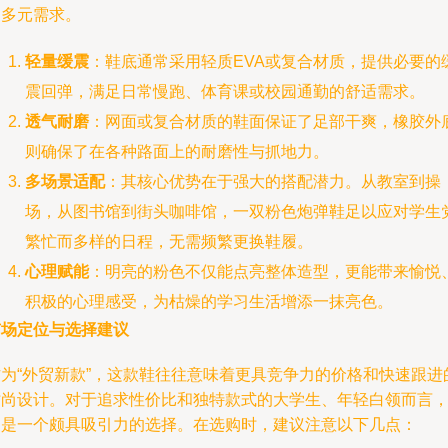
的多元需求。
轻量缓震
：鞋底通常采用轻质EVA或复合材质，提供必要的
震回弹，满足日常慢跑、体育课或校园通勤的舒适需求。
透气耐磨
：网面或复合材质的鞋面保证了足部干爽，橡胶外
则确保了在各种路面上的耐磨性与抓地力。
多场景适配
：其核心优势在于强大的搭配潜力。从教室到操
场，从图书馆到街头咖啡馆，一双粉色炮弹鞋足以应对学生
繁忙而多样的日程，无需频繁更换鞋履。
心理赋能
：明亮的粉色不仅能点亮整体造型，更能带来愉悦
积极的心理感受，为枯燥的学习生活增添一抹亮色。
市场定位与选择建议
作为“外贸新款”，这款鞋往往意味着更具竞争力的价格和快速跟进
时尚设计。对于追求性价比和独特款式的大学生、年轻白领而言
它是一个颇具吸引力的选择。在选购时，建议注意以下几点：