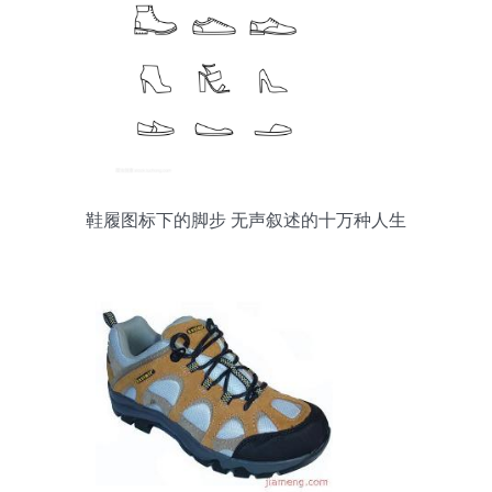
鞋履图标下的脚步 无声叙述的十万种人生