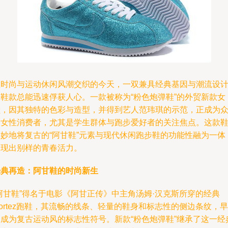
在时尚与运动休闲风潮交织的今天，一双兼具经典基因与潮流设
的鞋款总能迅速俘获人心。一款被称为“粉色炮弹鞋”的外贸新款女
鞋，因其独特的色彩与造型，并得到艺人范玮琪的示范，正成为
多女性消费者，尤其是学生群体与跑步爱好者的关注焦点。这款
巧妙地将复古的“阿甘鞋”元素与现代休闲跑步鞋的功能性融为一体
展现出别样的青春活力。
经典再造：阿甘鞋的时尚新生
阿甘鞋”得名于电影《阿甘正传》中主角汤姆·汉克斯所穿的经典
ortez跑鞋，其流畅的线条、轻量的鞋身和标志性的侧边条纹，早
已成为复古运动风的标志性符号。新款“粉色炮弹鞋”继承了这一经