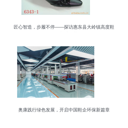
匠心智造，步履不停——探访惠东县大岭镇高度鞋
厂的制鞋工艺
奥康践行绿色发展，开启中国鞋企环保新篇章