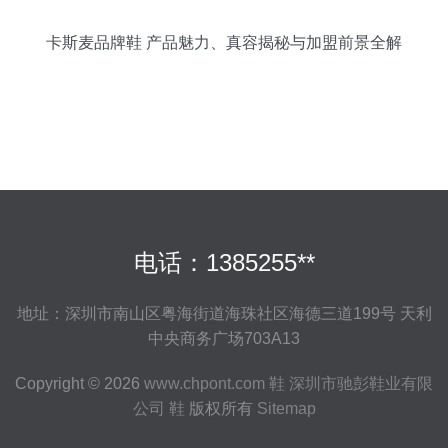
卡斯麦品牌鞋 产品魅力、真容揭秘与加盟前景全解
析
电话：1385255**
地址：深圳市南山区粤海街道海珠社区海德三道199号 天利
中央商务广场703A13
Copyright © 2026
www.chpont.com
鞋
深圳市驰彭鞋业有限
公司
鞋
版权所有
Sitemap