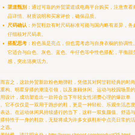
渠道甄别
：通过可靠的外贸渠道或电商平台购买，注意查看
品详情、材质说明和买家评价，确保品质。
尺码确认
：外贸鞋款有时尺码标准可能与国内略有差异，务
仔细核对尺码表。
搭配思考
：粉色虽是亮点，但也需考虑与自身衣橱的协调性
它适合与白色、灰色、蓝色、牛仔色等中性色搭配，平衡甜
感，突出清爽活力。
总而言之，这款外贸新款粉色炮弹鞋，凭借其对阿甘鞋经典的时
化重构、明星穿搭的潮流引领，以及兼顾休闲、运动与校园场景
实用设计，成功塑造出一款符合当下年轻女性消费心理的爆款单
品。它不仅仅是一双用于跑步的鞋，更是一种轻松、乐观生活态
的表达。在运动休闲风持续盛行的当下，这样一双集颜值、舒适
百搭特性于一身的鞋款，无疑将成为许多女孩鞋柜中点亮日常的
力之选。
若转载，请注明出处：http://www.chpont.com/product/35.html